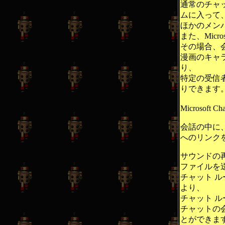
通常のチャ
ムに入って
ほかのメン
また、Micr
その場合、
漫画のキャ
り、
特定の受信
りできます
Microsof
会話の中に、
へのリンク
サウンドの
ファイルを
チャット ルー
より、
チャット 
チャットの
とができま