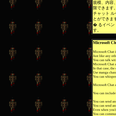
規模、内容
限できます
チャット 
とができま
� るイベ
す。
Microsoft Ch
Microsoft Chat i
Just like any ot
You can talk wit
Microsoft Chat a
In that case, th
Use manga charac
You can whisper 
Microsoft Chat a
You can include 
You can send and
You can send and
Even when you'r
You can communi