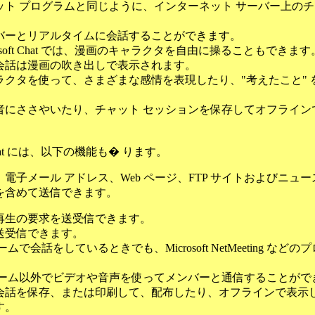
ット プログラムと同じように、インターネット サーバー上のチ
、
バーとリアルタイムに会話することができます。
osoft Chat では、漫画のキャラクタを自由に操ることもできます
会話は漫画の吹き出しで表示されます。
ラクタを使って、さまざまな感情を表現したり、"考えたこと" 
者にささやいたり、チャット セッションを保存してオフライン
。
t Chat には、以下の機能も� ります。
電子メール アドレス、Web ページ、FTP サイトおよびニュ
を含めて送信できます。
再生の要求を送受信できます。
送受信できます。
ムで会話をしているときでも、Microsoft NetMeeting など
ルーム以外でビデオや音声を使ってメンバーと通信することがで
会話を保存、または印刷して、配布したり、オフラインで表示
す。