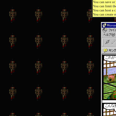
You can save or p
You can limit th
You can host a c
You can create r