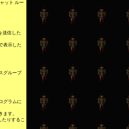
ャット ルー
。
を送信した
で表示した
ースグループ
のプログラムに
きます。
したりするこ