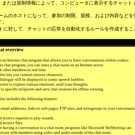
、または規制情報によって、コンピュータに表示するチャット 
。
ルームのホストになって、参加の制限、規模、および内容などを
す。
ントに対して、チャットの応答を自動化するルールを作成するこ
at overview
s an Internet chat program that allows you to have conversations within comics.
her chat program, you can enter a chat room on an Internet server.
h other members in real time.
lso lets you control cartoon characters.
e dialogue will be displayed in comic speech bubbles.
ters to express various emotions, send your thoughts,
to specific recipients and save chat sessions for offline viewing.
lso includes the following features:
email addresses, links to web pages, FTP sites, and newsgroups in your conversatio
 receive requests to play sounds.
 receive files.
e having a conversation in a chat room, programs like Microsoft NetMeeting can
cate with members using video and audio outside of the chat room.