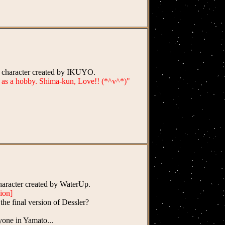
th character created by IKUYO.
t as a hobby. Shima-kun, Love!! (*^v^*)"
 character created by WaterUp.
ion]
 the final version of Dessler?
yone in Yamato...