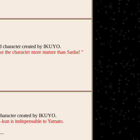
nd character created by IKUYO.
ke the character more mature than Sasha! "
d character created by IKUYO.
i-kun is indispensable to Yamato.
...