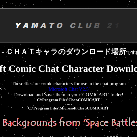
Ｓ- ＣＨＡＴキャラのダウンロード場所
です
ft Comic Chat Character Downl
These files are comic characters for use in the chat program
'
Microsoft Chat V2.5
'
Download and 'save' them to your 'COMICART' folder!
C:\Program Files\Chat\COMICART
- or -
C:\Program Files\Microsoft Chat\COMICART