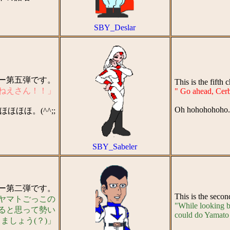
SBY_Deslar
ター第五弾です。
This is the fifth
ねえさん！！」
" Go ahead, Cerb
Oh hohohohoho. 
ほほほ。(^^;;
SBY_Sabeler
ター第二弾です。
This is the seco
 ヤマトごっこの
"While looking ba
ると思って勢い
could do Yamato pl
ましょう(？)」