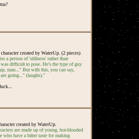
ima?
h character created by WaterUp. (2 pieces)
so a person of 'stillness' rather than
 was difficult to pose. He's the type of guy
p, man..." But with this, you can say,
 are going..." (laughs)."
uck...
 character created by WaterUp.
acters are made up of young, hot-blooded
e who have a bitter taste for making