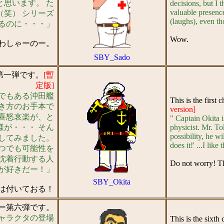
思います。 た
decisions, but I 
valuable presence 
笑） シリーズ
(laughs), even th
るのに・・・」
Wow.
わしゃーのー。
SBY_Sado
ー第一弾です。
[暫
定版]
でもある沖田艦
This is the first 
き方のお手本で
version]
喜怒哀楽が、と
" Captain Okita i
が・・・ そん
physicist. Mr. To
possibility, he w
してみました。
does it!' ...I like
つでも可能性を
沈着行動する人
Do not worry! Thi
が好きだー！」
SBY_Okita
は付いておる！
ター第六弾です。
ャラクタの登場
This is the sixth