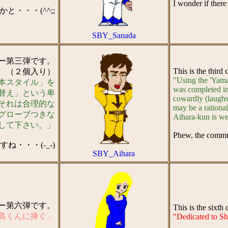
I wonder if there 
と・・・(^^;;
SBY_Sanada
ター第三弾です。
This is the third
（２個入り）
"Using the 'Yama
本スタイル」を
was completed in 
げ替え」という卑
cowardly (laughs)
味それは合理的な
may be a rational
はグローブつきな
Aihara-kun is we
して下さい。」
Phew, the commun
・・・(-_-)
SBY_Aihara
ター第六弾です。
This is the sixt
島くんに捧ぐ」
"Dedicated to S