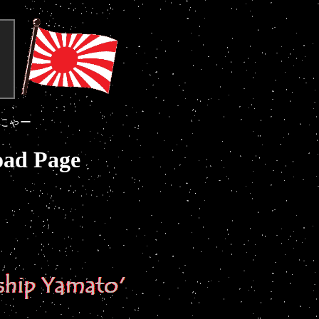
にゃー
oad Page