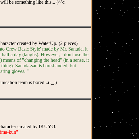
will be something like this... (^^;;
 character created by WaterUp. (2 pieces)
to Crew Basic Style' made by Mr. Sanada, it
half a day (laughs). However, I don't use the
 means of "changing the head" (in a sense, it
 thing). Sanada-san is bare-handed, but
aring gloves. "
ication team is bored...(-_-)
h character created by IKUYO.
hima-kun"