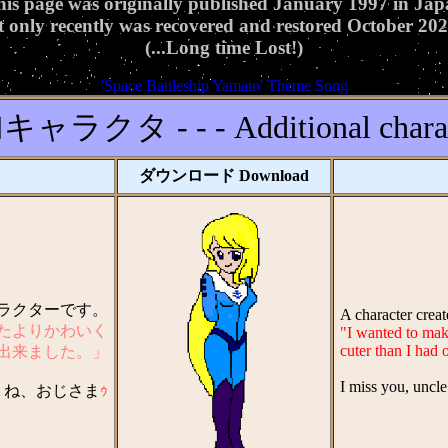
is page was originally published January 1997 in Ja
t only recently was recovered and restored October 20
(...Long time Lost!)
'Space Battleship Yamato' Theme Song
ャラクタ - - - Additional charac
ダウンロード Download
ャラクターです。
A character cre
たよりかわいく
"I wanted to make
cuter than I had 
出来ました。」
I miss you, uncle
うね、おじさま
ｩ