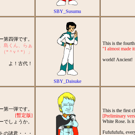
SBY_Susumu
ター第四弾です。
This is the four
。島くん、らぁ
"I almost made i
（*＾v＾*）」
world! Ancient!
よ！古代！
SBY_Daisuke
ター第一弾です。
This is the first
[暫定版]
[Preliminary vers
White Rose. Is it
ーでしょうか。
Fufufufufu, ever
トの諸君・・・