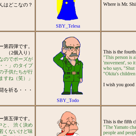
Where is Mr. Sh
んはどこなの？
SBY_Telesa
ター第四弾です。
This is the fourt
（2個入り）
"This person is al
なのでポーズが
'movement', so it
・・」のタイプ
who says, "Shut u
の子供たちが行
"Okita's children
ますね（笑）」
I wish you good l
闘を祈る・・・
SBY_Todo
ター第五弾です。
This is the fifth
と、 渋く決め
"The Yamato char
若くないけど味
people and peopl