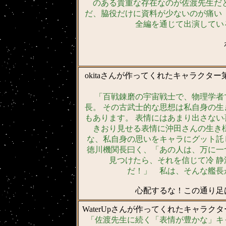
のある貴重な存在なのが佐渡先生だと
だ、脇役だけに資料が少ないのが痛い（
全編を通じて出演してい
okitaさんが作ってくれたキャラクタ
「百戦錬磨の宇宙戦士で、物理学者
長。 その古武士的な思想は私自身の生
もあります。 表情にはあまり出さない
きおり見せる表情に沖田さんの生き様
な、私自身の思いをキャラにグット託
徳川機関長曰く、「あの人は、万に一
見つけたら、それを信じて冷 静
だ！」 私は、そんな艦長
心配するな！この通り足
WaterUpさんが作ってくれたキャラク
「佐渡先生に続く「表情が豊かな」キ