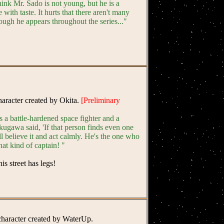
think Mr. Sado is not young, but he is a
with taste. It hurts that there aren't many
ough he appears throughout the series..."
character created by Okita.
[Preliminary
s a battle-hardened space fighter and a
kugawa said, 'If that person finds even one
ill believe it and act calmly. He's the one who
 that kind of captain! "
s street has legs!
 character created by WaterUp.