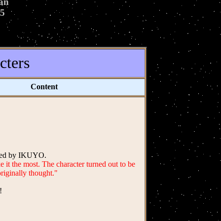
pan
25
ters
Content
ated by IKUYO.
 it the most. The character turned out to be
originally thought."
!