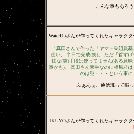
こんな事もあろうか
WaterUpさんが作ってくれたキャラク
「真田さんで作った「ヤマト乗組員基
使い、 半日で完成(笑)。 ただ「首す
怯な(笑)手段は使ってません(ある意
事かも)。 真田さん素手なのに相原君
のは謎・・・という事に
ふぁあぁ、通信班って暇っすね
IKUYOさんが作ってくれたキャラク
「