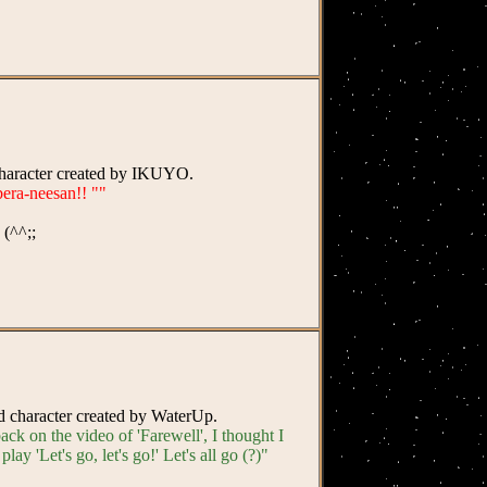
 character created by IKUYO.
era-neesan!! ""
(^^;;
nd character created by WaterUp.
ck on the video of 'Farewell', I thought I
ay 'Let's go, let's go!' Let's all go (?)"