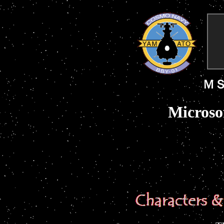
Ｍ
Microso