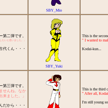
SBY_Mio
ター第二弾です。
This is the seco
" I wanted to ma
したいと思いました。」
古代くん・・・
Kodai-kun...
SBY_Yuki
ター第三弾です。
This is the thir
ませんね。なか
" After all, Koda
出来ました。」
I'm still young so
んだから・・・