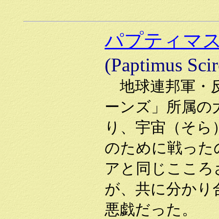
パプティマ
(Paptimus Sci
地球連邦軍・
ーンズ」所属の
り、宇宙（そら
のために戦った
アと同じこころ
が、共に分かり
悪戯だった。