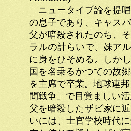
ニュータイプ論を提唱
の息子であり、キャス
父が暗殺されたのち、
ラルの計らいで、妹ア
に身をひそめる。しか
国を名乗るかつての故郷
を主席で卒業。地球連邦
間戦争」で目覚ましい活
父を暗殺したザビ家に
いには、士官学校時代に