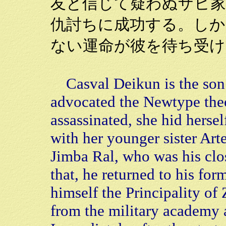
友と信じて疑わぬザビ
仇討ちに成功する。しか
ない運命が彼を待ち受け
Casval Deikun is the son
advocated the Newtype theo
assassinated, she hid hersel
with her younger sister Arte
Jimba Ral, who was his clo
that, he returned to his fo
himself the Principality of
from the military academy at