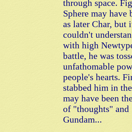
through space. Fi
Sphere may have b
as later Char, but 
couldn't understan
with high Newtype 
battle, he was tos
unfathomable powe
people's hearts. F
stabbed him in th
may have been the 
of "thoughts" and 
Gundam...