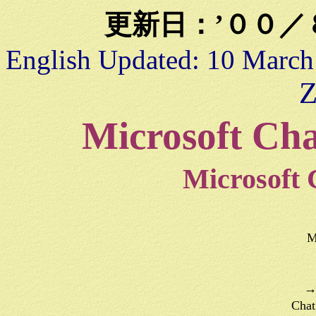
更新日：’００／８
English Updated: 10 March
Z
Microsoft
Microsoft 
Mi
→
Ch