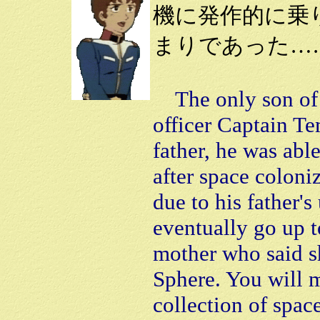
機に発作的に乗
まりであった…
The only son of E
officer Captain Te
father, he was abl
after space coloni
due to his father's
eventually go up t
mother who said s
Sphere. You will m
collection of spac