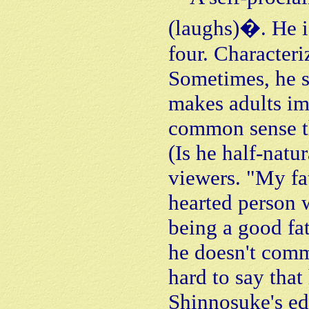
(laughs)�. He is
four. Character
Sometimes, he s
makes adults im
common sense tha
(Is he half-natu
viewers. "My fat
hearted person 
being a good fath
he doesn't comm
hard to say that
Shinnosuke's ed