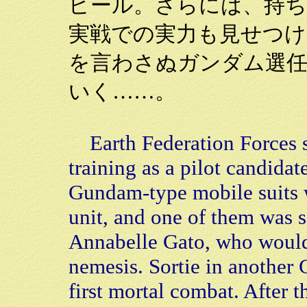
ピール。さらには、持ち
実戦での実力も見せつけ
を言わさぬガンダム選
いく……。
Earth Federation Forces s
training as a pilot candidat
Gundam-type mobile suits 
unit, and one of them was 
Annabelle Gato, who would
nemesis. Sortie in another
first mortal combat. After t