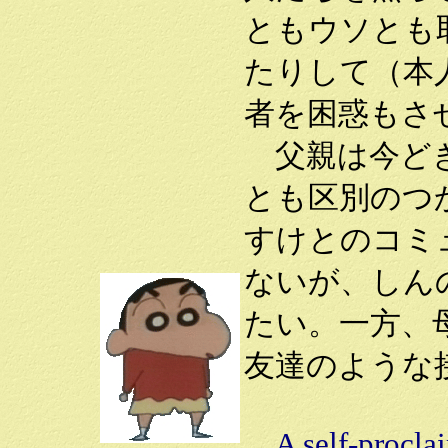
ともウソとも
たりして（本
者を困惑もさ
父親は今どき
とも区別のつ
すけとのコミ
ないが、しん
たい。一方、
友達のような
A self-proclai