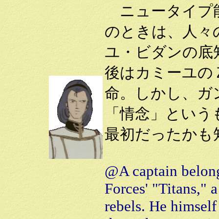
ニュータイプ能
のときは、人々
ユ・ビダンの底
後はカミーユの
命。しかし、ガ
「情念」という
最初だったかも
@A captain belong
Forces' "Titans," 
rebels. He himself