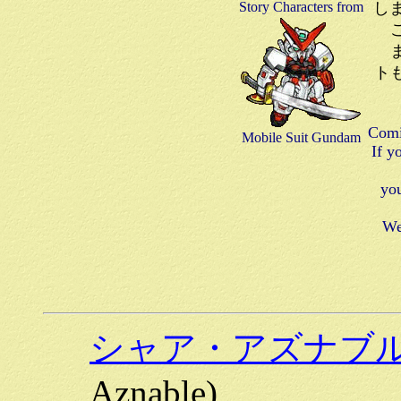
Story Characters from
しま
ま
ト
Comi
Mobile Suit Gundam
If y
you
We
シャア・アズナブ
Aznable)