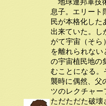
地球連邦軍技術
息子。エリート
民が本格化した
出来ていた。し
がて宇宙（そら
を離れられない
の宇宙植民地の
むことになる。
襲時に偶然、父
ツのレクチャー
ただただた破壊